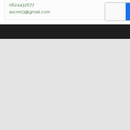
0624432677
ascm03@gmail.com