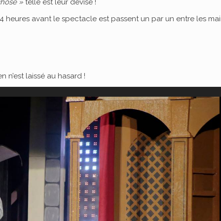
chose »
telle est leur devise !
4 heures avant le spectacle est passent un par un entre les ma
en n’est laissé au hasard !