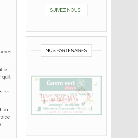
SUIVEZ NOUS !
NOS PARTENAIRES
tumes
l est
qu’il
ès de
t au
trice
.