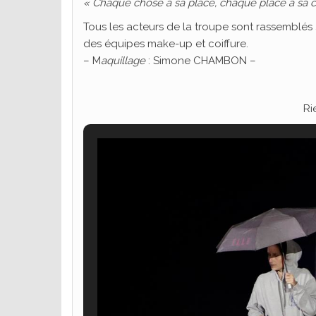
« Chaque chose à sa place, chaque place a sa 
Tous les acteurs de la troupe sont rassemblés 
des équipes make-up et coiffure.
– M
aquillage
: Simone CHAMBON –
Ri