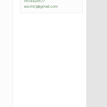
0624432677
ascm03@gmail.com