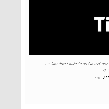
La Comédie Musicale de Sanssat arrive
@c
Par
L'AS