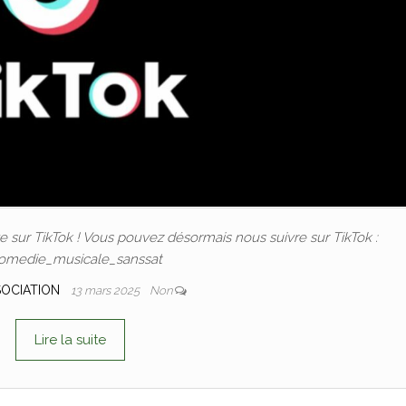
 sur TikTok ! Vous pouvez désormais nous suivre sur TikTok :
omedie_musicale_sanssat
SOCIATION
13 mars 2025
Non
Lire la suite