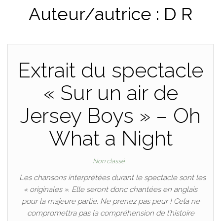
Auteur/autrice :
D R
Extrait du spectacle
« Sur un air de
Jersey Boys » – Oh
What a Night
Non classé
Les chansons interprétées durant le spectacle sont les
« originales ». Elle seront donc chantées en anglais
pour la majeure partie. Ne prenez pas peur ! Cela ne
compromettra pas la compréhension de l’histoire